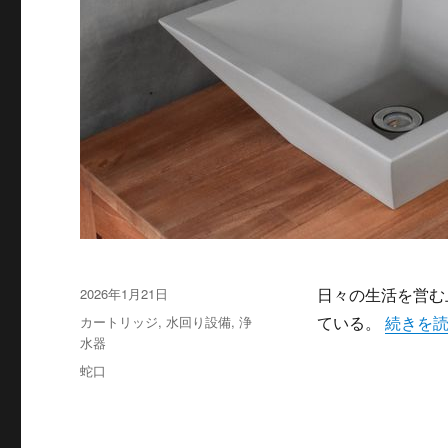
投
2026年1月21日
日々の生活を営む
稿
カ
“毎日の
カートリッジ
,
水回り設備
,
浄
ている。
続きを
日:
テ
水器
ゴ
タ
蛇口
リ
グ
ー