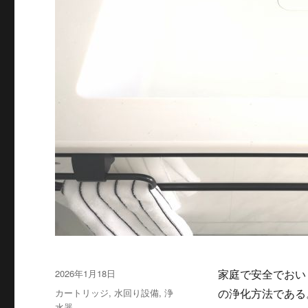
投
2026年1月18日
家庭で安全でおい
稿
カ
カートリッジ
,
水回り設備
,
浄
の浄化方法であ
日:
テ
水器