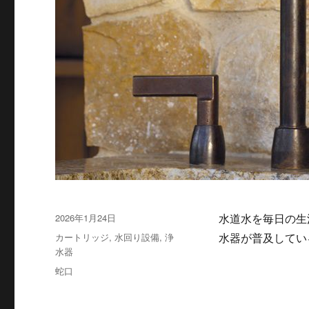
投
2026年1月24日
水道水を毎日の生
稿
カ
カートリッジ
,
水回り設備
,
浄
水器が普及して
日:
テ
水器
ゴ
タ
蛇口
リ
グ
ー